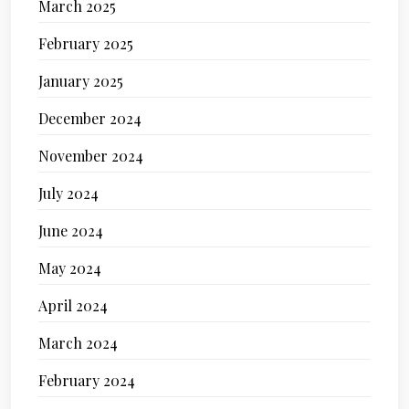
March 2025
February 2025
January 2025
December 2024
November 2024
July 2024
June 2024
May 2024
April 2024
March 2024
February 2024