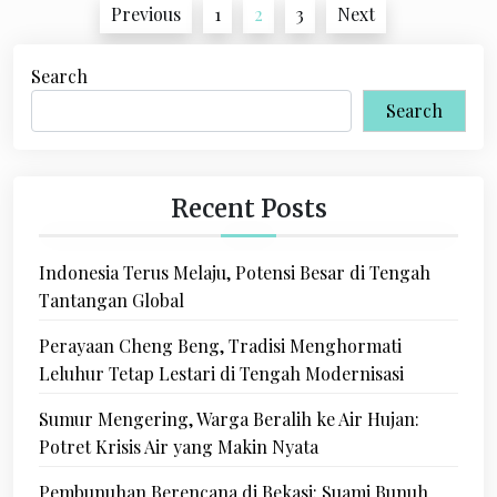
P
Previous
1
2
3
Next
o
s
Search
Search
t
s
p
Recent Posts
a
g
Indonesia Terus Melaju, Potensi Besar di Tengah
Tantangan Global
i
Perayaan Cheng Beng, Tradisi Menghormati
n
Leluhur Tetap Lestari di Tengah Modernisasi
a
Sumur Mengering, Warga Beralih ke Air Hujan:
t
Potret Krisis Air yang Makin Nyata
i
Pembunuhan Berencana di Bekasi: Suami Bunuh