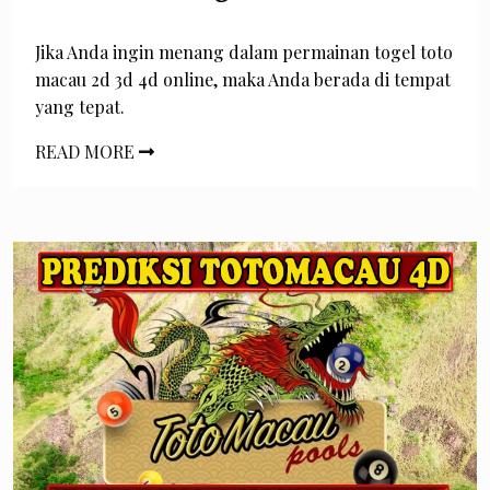
Jika Anda ingin menang dalam permainan togel toto
macau 2d 3d 4d online, maka Anda berada di tempat
yang tepat.
READ MORE