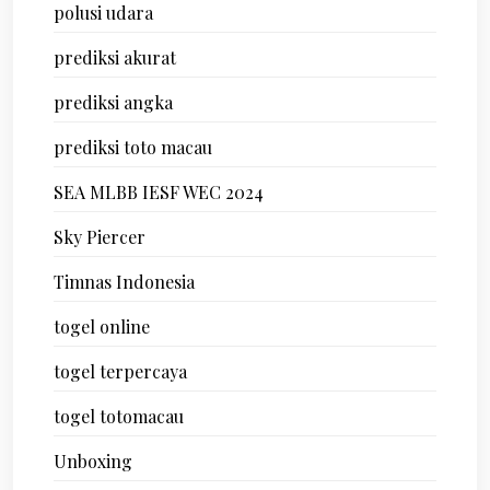
polusi udara
prediksi akurat
prediksi angka
prediksi toto macau
SEA MLBB IESF WEC 2024
Sky Piercer
Timnas Indonesia
togel online
togel terpercaya
togel totomacau
Unboxing