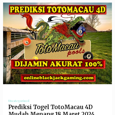
Uncategorized
Prediksi Togel TotoMacau 4D
Mudah Menang 18 Maret 2024