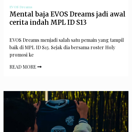
EVOS Dreams
Mental baja EVOS Dreams jadi awal
cerita indah MPL ID S13
EVOS Dreams menjadi salah satu pemain yang tampil
baik di MPL ID S13. Sejak dia bersama roster Holy
promosi ke
READ MORE