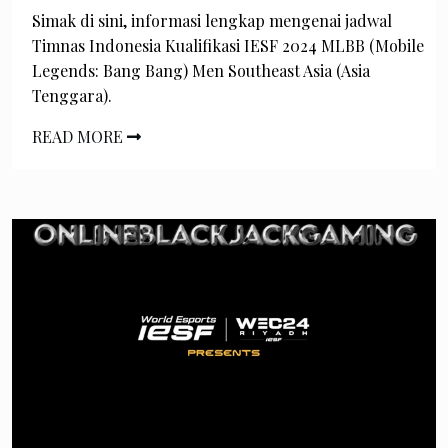
Simak di sini, informasi lengkap mengenai jadwal
Timnas Indonesia Kualifikasi IESF 2024 MLBB (Mobile
Legends: Bang Bang) Men Southeast Asia (Asia
Tenggara).
READ MORE