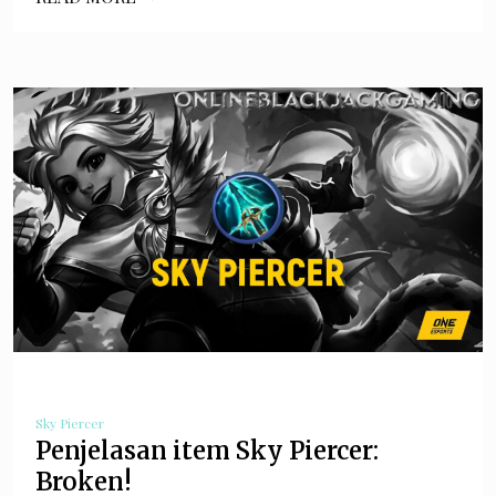
Sky Piercer
Penjelasan item Sky Piercer:
Broken!