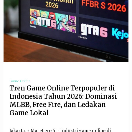
Game Online
Tren Game Online Terpopuler di
Indonesia Tahun 2026: Dominasi
MLBB, Free Fire, dan Ledakan
Game Lokal
Jakarta, 2 Maret 2026 – Industri game online di