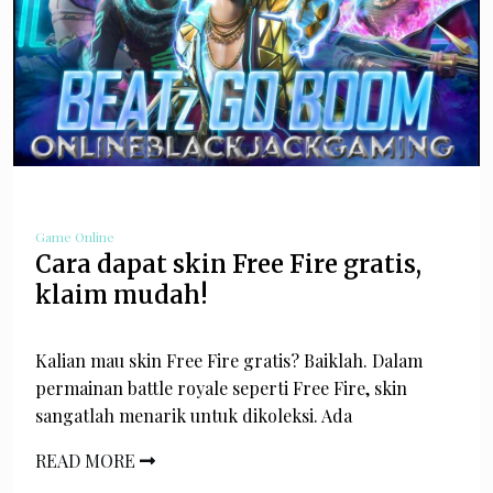
Game Online
Cara dapat skin Free Fire gratis,
klaim mudah!
Kalian mau skin Free Fire gratis? Baiklah. Dalam
permainan battle royale seperti Free Fire, skin
sangatlah menarik untuk dikoleksi. Ada
READ MORE