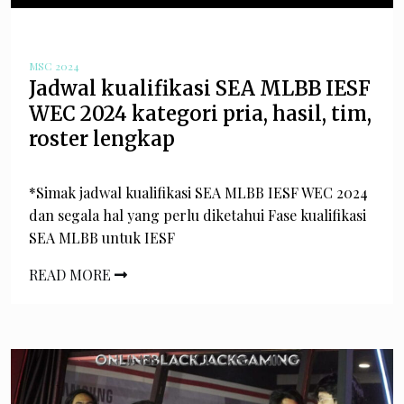
MSC 2024
Jadwal kualifikasi SEA MLBB IESF
WEC 2024 kategori pria, hasil, tim,
roster lengkap
*Simak jadwal kualifikasi SEA MLBB IESF WEC 2024
dan segala hal yang perlu diketahui Fase kualifikasi
SEA MLBB untuk IESF
READ MORE