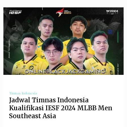
Timnas Indonesia
Jadwal Timnas Indonesia
Kualifikasi IESF 2024 MLBB Men
Southeast Asia