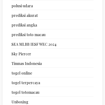
polusi udara
prediksi akurat
prediksi angka
prediksi toto macau
SEA MLBB IESF WEC 2024
Sky Piercer
Timnas Indonesia
togel online
togel terpercaya
togel totomacau
Unboxing