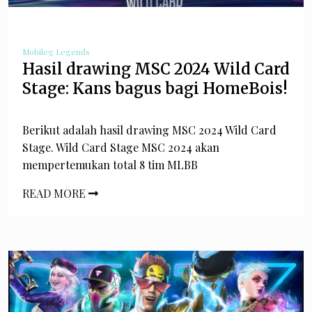
Mobileg Legends
Hasil drawing MSC 2024 Wild Card
Stage: Kans bagus bagi HomeBois!
Berikut adalah hasil drawing MSC 2024 Wild Card
Stage. Wild Card Stage MSC 2024 akan
mempertemukan total 8 tim MLBB
READ MORE