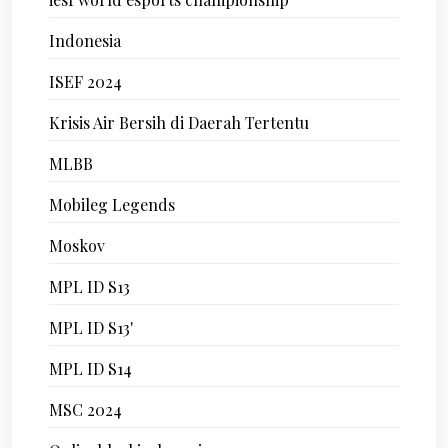
Indonesia
ISEF 2024
Krisis Air Bersih di Daerah Tertentu
MLBB
Mobileg Legends
Moskov
MPL ID S13
MPL ID S13'
MPL ID S14
MSC 2024