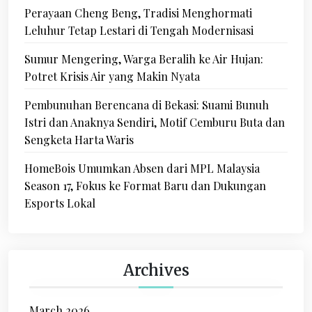
Perayaan Cheng Beng, Tradisi Menghormati
Leluhur Tetap Lestari di Tengah Modernisasi
Sumur Mengering, Warga Beralih ke Air Hujan:
Potret Krisis Air yang Makin Nyata
Pembunuhan Berencana di Bekasi: Suami Bunuh
Istri dan Anaknya Sendiri, Motif Cemburu Buta dan
Sengketa Harta Waris
HomeBois Umumkan Absen dari MPL Malaysia
Season 17, Fokus ke Format Baru dan Dukungan
Esports Lokal
Archives
March 2026