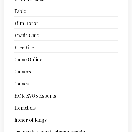
Fable
Film Horor
Fnatic Onic
Free Fire
Game Online
Gamers
Games
HOK EVOS Esports
Homebois
honor of kings
iesf world esports championship