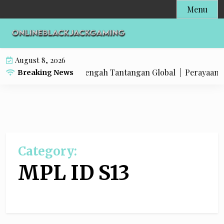
S
Menu
k
i
p
t
August 8, 2026
o
, Potensi Besar di Tengah Tantangan Global |
Perayaan Cheng
Breaking News
c
o
n
t
e
n
Category:
t
MPL ID S13