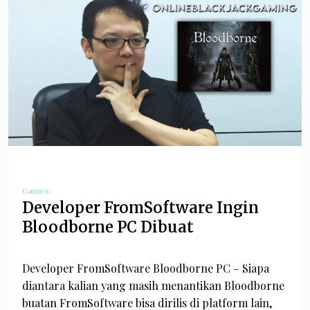
Games
Developer FromSoftware Ingin
Bloodborne PC Dibuat
Developer FromSoftware Bloodborne PC – Siapa
diantara kalian yang masih menantikan Bloodborne
buatan FromSoftware bisa dirilis di platform lain,