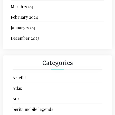
March 2024
February 2024
January 2024
December 2023
Categories
Artefak
Atlas
Aura
berita mobile legends