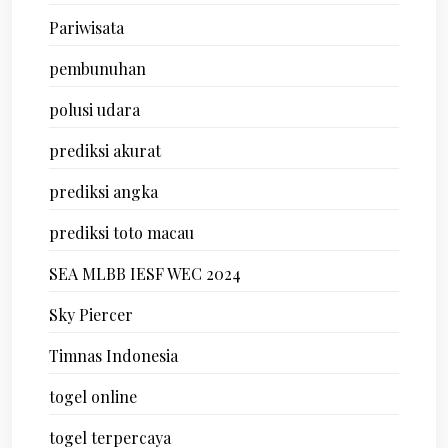
Pariwisata
pembunuhan
polusi udara
prediksi akurat
prediksi angka
prediksi toto macau
SEA MLBB IESF WEC 2024
Sky Piercer
Timnas Indonesia
togel online
togel terpercaya