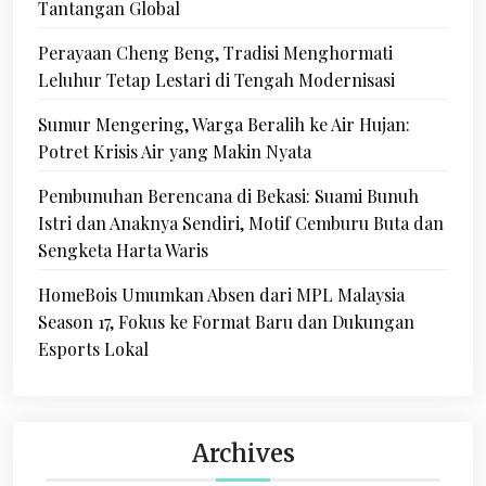
Tantangan Global
i
Perayaan Cheng Beng, Tradisi Menghormati
n
Leluhur Tetap Lestari di Tengah Modernisasi
a
Sumur Mengering, Warga Beralih ke Air Hujan:
t
Potret Krisis Air yang Makin Nyata
i
Pembunuhan Berencana di Bekasi: Suami Bunuh
o
Istri dan Anaknya Sendiri, Motif Cemburu Buta dan
Sengketa Harta Waris
n
HomeBois Umumkan Absen dari MPL Malaysia
Season 17, Fokus ke Format Baru dan Dukungan
Esports Lokal
Archives