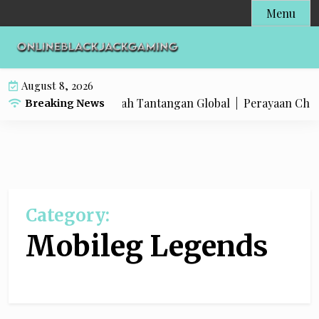
S
Menu
k
i
p
t
August 8, 2026
o
si Besar di Tengah Tantangan Global |
Perayaan Cheng Beng, 
Breaking News
c
o
n
t
e
n
Category:
t
Mobileg Legends