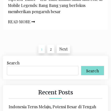
Mobile Legends: Bang Bang yang berfokus
memberikan pengaruh besar
READ MORE
P
1
2
Next
o
s
Search
Search
t
s
p
Recent Posts
a
g
Indonesia Terus Melaju, Potensi Besar di Tengah