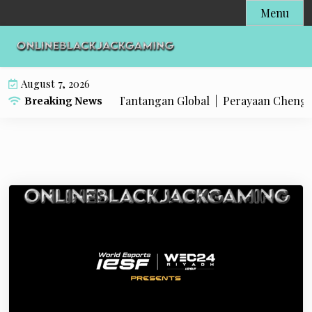
S
Menu
k
i
p
t
August 7, 2026
o
si Besar di Tengah Tantangan Global |
Perayaan Cheng Beng,
Breaking News
c
o
n
t
e
n
t