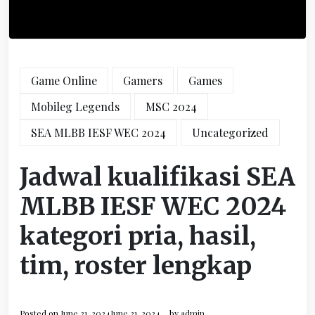
Game Online
Gamers
Games
Mobileg Legends
MSC 2024
SEA MLBB IESF WEC 2024
Uncategorized
Jadwal kualifikasi SEA
MLBB IESF WEC 2024
kategori pria, hasil,
tim, roster lengkap
Posted on
June 21, 2024
June 21, 2024
by
admin