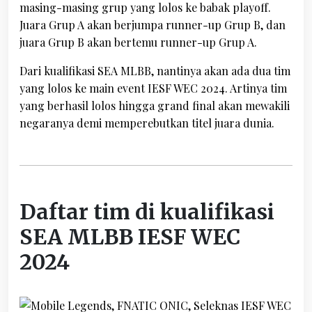
masing-masing grup yang lolos ke babak playoff.
Juara Grup A akan berjumpa runner-up Grup B, dan
juara Grup B akan bertemu runner-up Grup A.
Dari kualifikasi SEA MLBB, nantinya akan ada dua tim
yang lolos ke main event IESF WEC 2024. Artinya tim
yang berhasil lolos hingga grand final akan mewakili
negaranya demi memperebutkan titel juara dunia.
Daftar tim di kualifikasi
SEA MLBB IESF WEC
2024