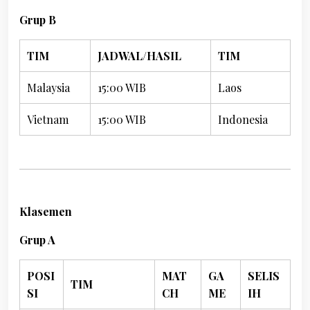
Grup B
TIM
JADWAL/HASIL
TIM
Malaysia
15:00 WIB
Laos
Vietnam
15:00 WIB
Indonesia
Klasemen
Grup A
POSI
MAT
GA
SELIS
TIM
SI
CH
ME
IH