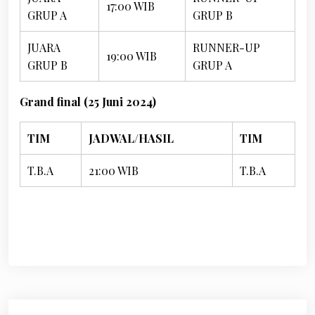
17:00 WIB
GRUP A
GRUP B
JUARA
RUNNER-UP
19:00 WIB
GRUP B
GRUP A
Grand final (25 Juni 2024)
TIM
JADWAL/HASIL
TIM
T.B.A
21:00 WIB
T.B.A
P