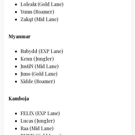
Lolealz (Gold Lane)
Yums (Roamer)
Zakqt (Mid Lane)
Myanmar
Rubydd (EXP Lane)
Kenn (Jungler)
JustiN (Mid Lane)
Juno (Gold Lane)
Xidde (Roamer)
Kamboja
FELIX (EXP Lane)
Lucas (Jungler)
Raa (Mid Lane)