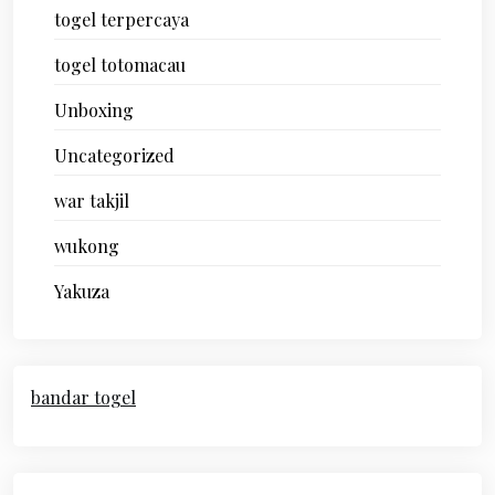
togel terpercaya
togel totomacau
Unboxing
Uncategorized
war takjil
wukong
Yakuza
bandar togel