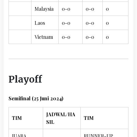
Malaysia
0-0
0-0
0
Laos
0-0
0-0
0
Vietnam
0-0
0-0
0
Playoff
Semifinal (25 Juni 2024)
JADWAL/HA
TIM
TIM
SIL
JUARA
RUNNER-UP