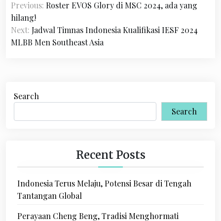
Previous:
Roster EVOS Glory di MSC 2024, ada yang
o
hilang!
s
Next:
Jadwal Timnas Indonesia Kualifikasi IESF 2024
MLBB Men Southeast Asia
t
n
a
Search
v
Search
i
g
a
Recent Posts
t
Indonesia Terus Melaju, Potensi Besar di Tengah
i
Tantangan Global
o
Perayaan Cheng Beng, Tradisi Menghormati