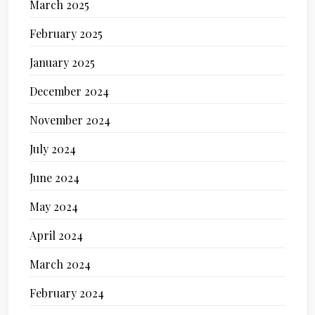
March 2025
February 2025
January 2025
December 2024
November 2024
July 2024
June 2024
May 2024
April 2024
March 2024
February 2024