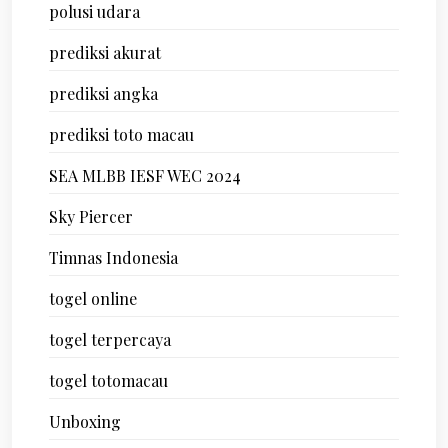
polusi udara
prediksi akurat
prediksi angka
prediksi toto macau
SEA MLBB IESF WEC 2024
Sky Piercer
Timnas Indonesia
togel online
togel terpercaya
togel totomacau
Unboxing