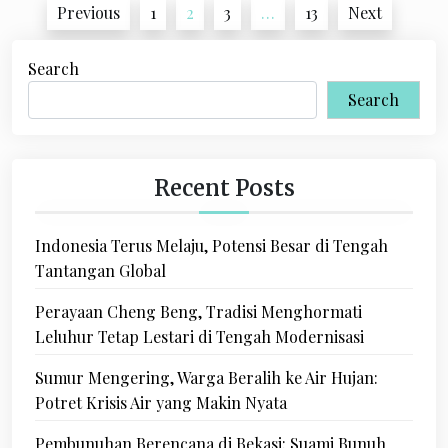
P
Previous
1
2
3
…
13
Next
o
s
Search
Search
t
s
p
Recent Posts
a
g
Indonesia Terus Melaju, Potensi Besar di Tengah
Tantangan Global
i
Perayaan Cheng Beng, Tradisi Menghormati
n
Leluhur Tetap Lestari di Tengah Modernisasi
a
Sumur Mengering, Warga Beralih ke Air Hujan:
t
Potret Krisis Air yang Makin Nyata
i
Pembunuhan Berencana di Bekasi: Suami Bunuh