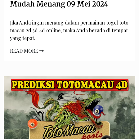
Mudah Menang 09 Mei 2024
Jika Anda ingin menang dalam permainan togel toto
macau 2d 3d 4d online, maka Anda berada di tempat
yang tepat.
READ MORE