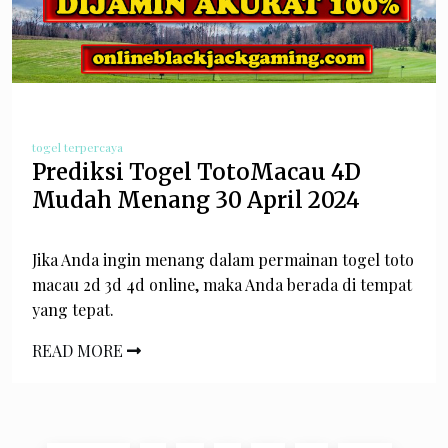
togel terpercaya
Prediksi Togel TotoMacau 4D
Mudah Menang 30 April 2024
Jika Anda ingin menang dalam permainan togel toto
macau 2d 3d 4d online, maka Anda berada di tempat
yang tepat.
READ MORE