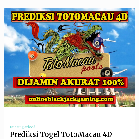
Uncategorized
Prediksi Togel TotoMacau 4D