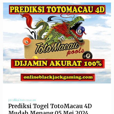
prediksi toto macau
Prediksi Togel TotoMacau 4D
Mudah Menang 05 Mei 2024