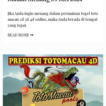
Jika Anda ingin menang dalam permainan togel toto
macau 2d 3d 4d online, maka Anda berada di tempat
yang tepat.
READ MORE