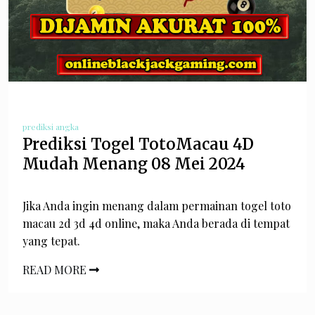
prediksi angka
Prediksi Togel TotoMacau 4D
Mudah Menang 08 Mei 2024
Jika Anda ingin menang dalam permainan togel toto
macau 2d 3d 4d online, maka Anda berada di tempat
yang tepat.
READ MORE