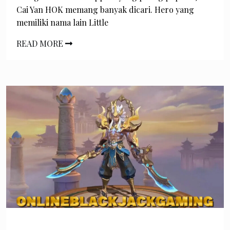
Cai Yan HOK memang banyak dicari. Hero yang
memiliki nama lain Little
READ MORE