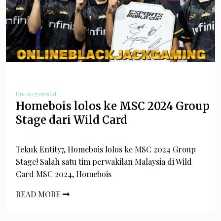
Uncategorized
Homebois lolos ke MSC 2024 Group
Stage dari Wild Card
Tekuk Entity7, Homebois lolos ke MSC 2024 Group
Stage! Salah satu tim perwakilan Malaysia di Wild
Card MSC 2024, Homebois
READ MORE