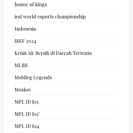
honor of kings
iesf world esports championship
Indonesia
ISEF 2024
Krisis Air Bersih di Daerah Tertentu
MLBB
Mobileg Legends
Moskov
MPL ID S13
MPL ID S13'
MPL ID S14