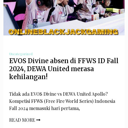
Uncategorized
EVOS Divine absen di FFWS ID Fall
2024, DEWA United merasa
kehilangan!
Tidak ada EVOS Divine vs DEWA United Apollo?
Kompetisi FFWS (Free Fire World Series) Indonesia
Fall 2024 memasuki hari pertama,
READ MORE