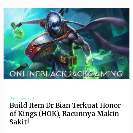
Uncategorized
Build Item Dr Bian Terkuat Honor
of Kings (HOK), Racunnya Makin
Sakit!