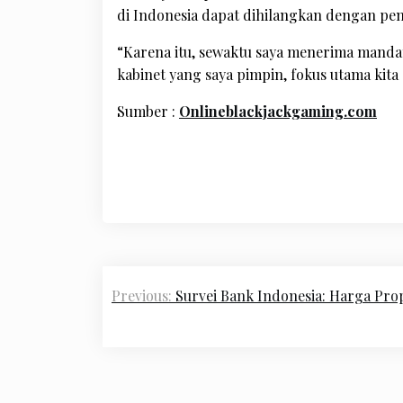
di Indonesia dapat dihilangkan dengan pen
“Karena itu, sewaktu saya menerima mandat 
kabinet yang saya pimpin, fokus utama kit
Sumber :
Onlineblackjackgaming.com
Post
Previous:
Survei Bank Indonesia: Harga Pro
navigation