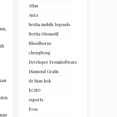
Atlas
Aura
berita mobile legends
un,
Berita Otomotif
Bloodborne
uh
chengbeng
Developer FromSoftware
Diamond Gratis
kan
dr bian hok
ECHO
iden
esports
Evos
inan