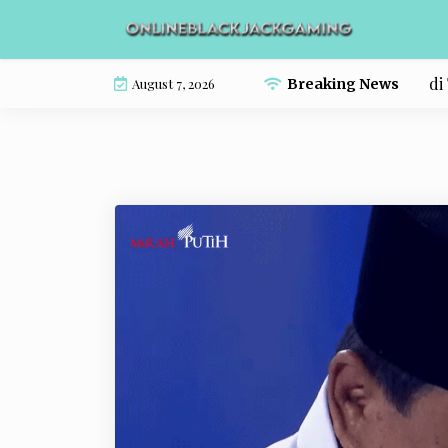
Skip
to
content
Indonesia Terus Melaju, Potensi Besar di Teng
August 7, 2026
Breaking News