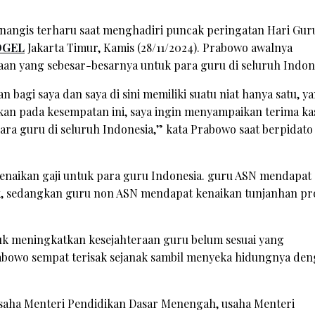
enangis terharu saat menghadiri puncak peringatan Hari Gur
OGEL
Jakarta Timur, Kamis (28/11/2024). Prabowo awalnya
n yang sebesar-besarnya untuk para guru di seluruh Indone
 bagi saya dan saya di sini memiliki suatu niat hanya satu, y
ukan pada kesempatan ini, saya ingin menyampaikan terima ka
a guru di seluruh Indonesia,” kata Prabowo saat berpidato 
naikan gaji untuk para guru Indonesia. guru ASN mendapat
ok, sedangkan guru non ASN mendapat kenaikan tunjanhan pr
k meningkatkan kesejahteraan guru belum sesuai yang
rabowo sempat terisak sejanak sambil menyeka hidungnya de
saha Menteri Pendidikan Dasar Menengah, usaha Menteri