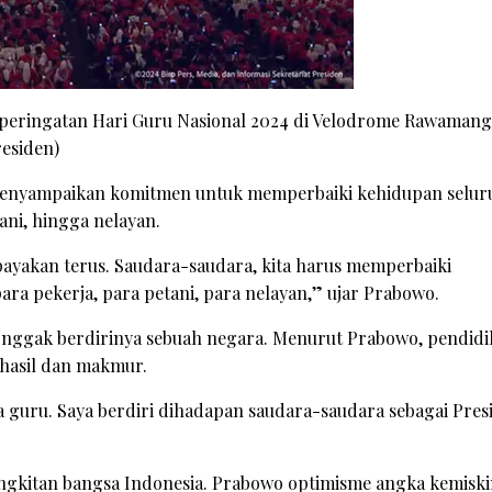
 peringatan Hari Guru Nasional 2024 di Velodrome Rawamang
residen)
 menyampaikan komitmen untuk memperbaiki kehidupan selur
ani, hingga nelayan.
upayakan terus. Saudara-saudara, kita harus memperbaiki
para pekerja, para petani, para nelayan,” ujar Prabowo.
ggak berdirinya sebuah negara. Menurut Prabowo, pendidi
rhasil dan makmur.
a guru. Saya berdiri dihadapan saudara-saudara sebagai Pres
angkitan bangsa Indonesia. Prabowo optimisme angka kemisk