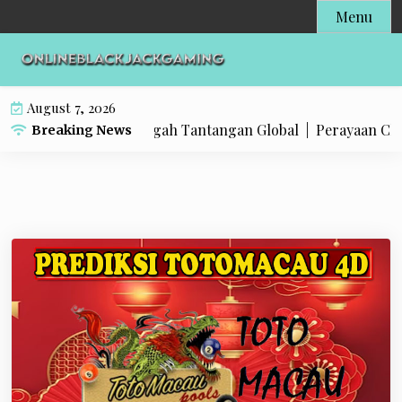
S
Menu
k
i
p
t
August 7, 2026
o
Potensi Besar di Tengah Tantangan Global |
Perayaan Cheng B
Breaking News
c
o
n
t
e
n
t