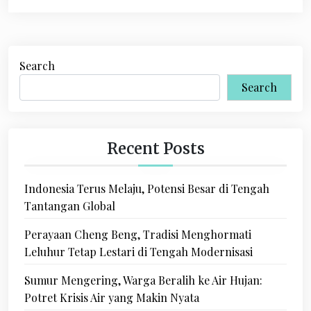
t
n
a
Search
v
Search
i
g
a
Recent Posts
t
Indonesia Terus Melaju, Potensi Besar di Tengah
i
Tantangan Global
o
Perayaan Cheng Beng, Tradisi Menghormati
n
Leluhur Tetap Lestari di Tengah Modernisasi
Sumur Mengering, Warga Beralih ke Air Hujan:
Potret Krisis Air yang Makin Nyata