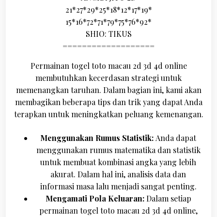
21*27*29*25*18*12*17*19*
15*16*72*71*79*75*76*92*
SHIO: TIKUS
===================
Permainan togel toto macau 2d 3d 4d online
membutuhkan kecerdasan strategi untuk
memenangkan taruhan. Dalam bagian ini, kami akan
membagikan beberapa tips dan trik yang dapat Anda
terapkan untuk meningkatkan peluang kemenangan.
Menggunakan Rumus Statistik:
Anda dapat
menggunakan rumus matematika dan statistik
untuk membuat kombinasi angka yang lebih
akurat. Dalam hal ini, analisis data dan
informasi masa lalu menjadi sangat penting.
Mengamati Pola Keluaran:
Dalam setiap
permainan togel toto macau 2d 3d 4d online,