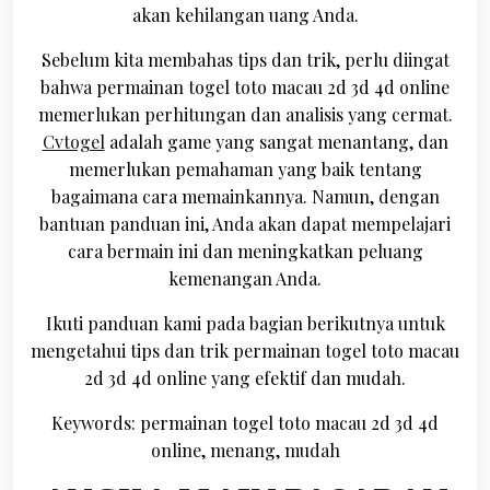
akan kehilangan uang Anda.
Sebelum kita membahas tips dan trik, perlu diingat
bahwa permainan togel toto macau 2d 3d 4d online
memerlukan perhitungan dan analisis yang cermat.
Cvtogel
adalah game yang sangat menantang, dan
memerlukan pemahaman yang baik tentang
bagaimana cara memainkannya. Namun, dengan
bantuan panduan ini, Anda akan dapat mempelajari
cara bermain ini dan meningkatkan peluang
kemenangan Anda.
Ikuti panduan kami pada bagian berikutnya untuk
mengetahui tips dan trik permainan togel toto macau
2d 3d 4d online yang efektif dan mudah.
Keywords: permainan togel toto macau 2d 3d 4d
online, menang, mudah