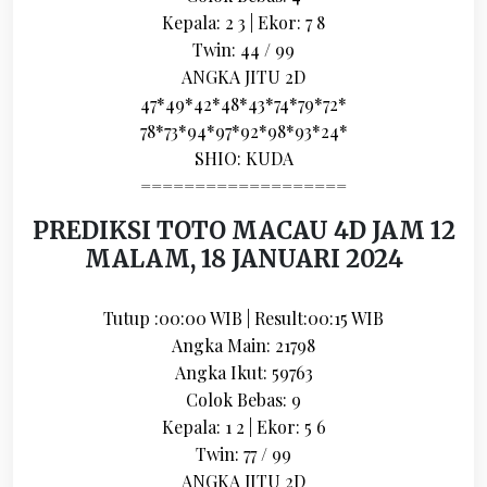
Kepala: 2 3 | Ekor: 7 8
Twin: 44 / 99
ANGKA JITU 2D
47*49*42*48*43*74*79*72*
78*73*94*97*92*98*93*24*
SHIO: KUDA
===================
PREDIKSI TOTO MACAU 4D JAM 12
MALAM, 18 JANUARI 2024
Tutup :00:00 WIB | Result:00:15 WIB
Angka Main: 21798
Angka Ikut: 59763
Colok Bebas: 9
Kepala: 1 2 | Ekor: 5 6
Twin: 77 / 99
ANGKA JITU 2D