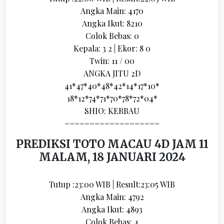
Angka Main: 4170
Angka Ikut: 8210
Colok Bebas: 0
Kepala: 3 2 | Ekor: 8 0
Twin: 11 / 00
ANGKA JITU 2D
41*47*40*48*42*14*17*10*
18*12*74*71*70*78*72*04*
SHIO: KERBAU
===================
PREDIKSI TOTO MACAU 4D JAM 11
MALAM, 18 JANUARI 2024
Tutup :23:00 WIB | Result:23:05 WIB
Angka Main: 4792
Angka Ikut: 4893
Colok Bebas: 4