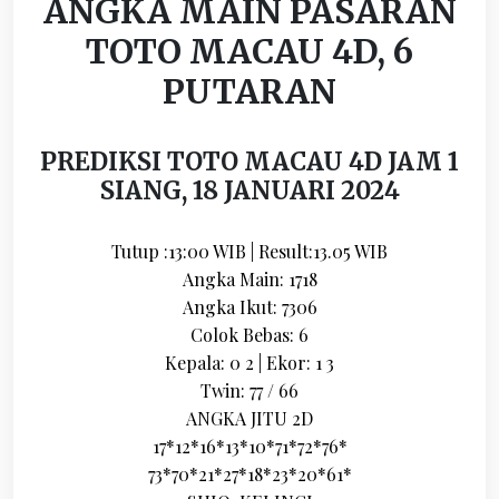
ANGKA MAIN PASARAN
TOTO MACAU 4D, 6
PUTARAN
PREDIKSI TOTO MACAU 4D JAM 1
SIANG, 18 JANUARI 2024
Tutup :13:00 WIB | Result:13.05 WIB
Angka Main: 1718
Angka Ikut: 7306
Colok Bebas: 6
Kepala: 0 2 | Ekor: 1 3
Twin: 77 / 66
ANGKA JITU 2D
17*12*16*13*10*71*72*76*
73*70*21*27*18*23*20*61*