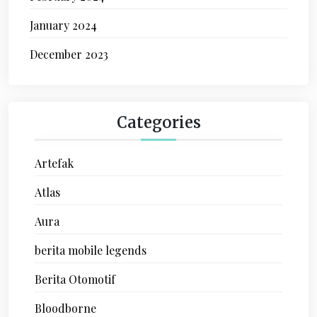
January 2024
December 2023
Categories
Artefak
Atlas
Aura
berita mobile legends
Berita Otomotif
Bloodborne