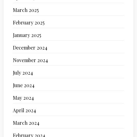
March 2025
February 2025
January 2025
December 2024
November 2024
July 2024
June 2024
May 2024
April 2024
March 2024
February 2024