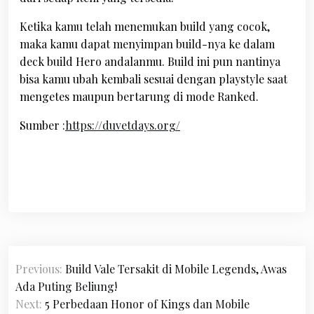
Ketika kamu telah menemukan build yang cocok,
maka kamu dapat menyimpan build-nya ke dalam
deck build Hero andalanmu. Build ini pun nantinya
bisa kamu ubah kembali sesuai dengan playstyle saat
mengetes maupun bertarung di mode Ranked.
Sumber :
https://duvetdays.org/
P
Previous:
Build Vale Tersakit di Mobile Legends, Awas
o
Ada Puting Beliung!
s
Next:
5 Perbedaan Honor of Kings dan Mobile