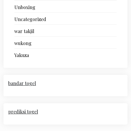
Unboxing
Uncategorized
war takjil
wukong
Yakuza
bandar togel
prediksi togel