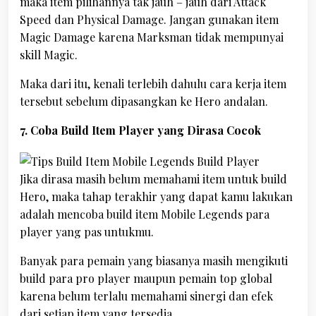
maka item pilihannya tak jauh – jauh dari Attack
Speed dan Physical Damage. Jangan gunakan item
Magic Damage karena Marksman tidak mempunyai
skill Magic.
Maka dari itu, kenali terlebih dahulu cara kerja item
tersebut sebelum dipasangkan ke Hero andalan.
7. Coba Build Item Player yang Dirasa Cocok
Jika dirasa masih belum memahami item untuk build
Hero, maka tahap terakhir yang dapat kamu lakukan
adalah mencoba build item Mobile Legends para
player yang pas untukmu.
Banyak para pemain yang biasanya masih mengikuti
build para pro player maupun pemain top global
karena belum terlalu memahami sinergi dan efek
dari setiap item yang tersedia.