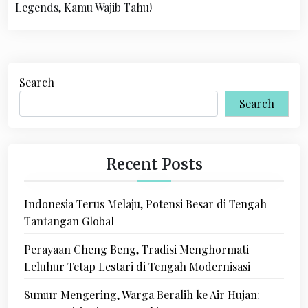
Legends, Kamu Wajib Tahu!
t
n
a
Search
v
Search
i
g
a
Recent Posts
t
Indonesia Terus Melaju, Potensi Besar di Tengah
i
Tantangan Global
o
Perayaan Cheng Beng, Tradisi Menghormati
n
Leluhur Tetap Lestari di Tengah Modernisasi
Sumur Mengering, Warga Beralih ke Air Hujan: